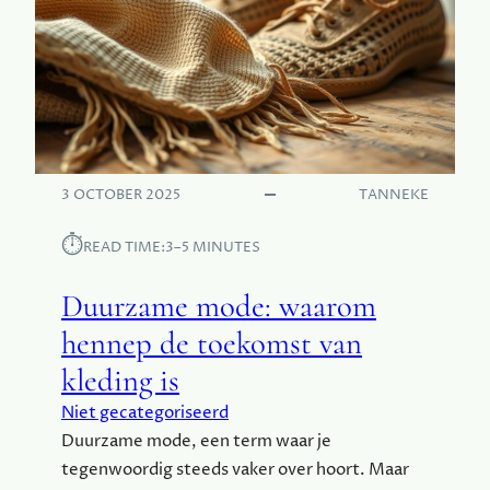
D
I
E
S
L
T
I
E
J
V
K
E
E
R
K
F
3 OCTOBER 2025
TANNEKE
L
E
E
N
⏱︎
D
READ TIME:
3–5 MINUTES
P
I
R
N
Duurzame mode: waarom
I
G
M
hennep de toekomst van
E
kleding is
R
V
Niet gecategoriseerd
O
Duurzame mode, een term waar je
O
tegenwoordig steeds vaker over hoort. Maar
R