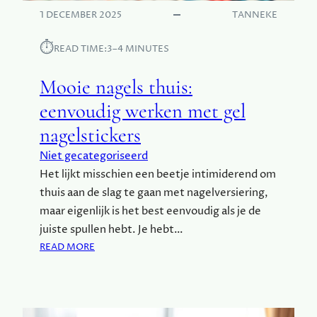
K
E
1 DECEMBER 2025
TANNEKE
N
C
⏱︎
READ TIME:
3–4 MINUTES
R
E
Mooie nagels thuis:
A
T
eenvoudig werken met gel
I
nagelstickers
E
V
Niet gecategoriseerd
E
Het lijkt misschien een beetje intimiderend om
D
thuis aan de slag te gaan met nagelversiering,
E
S
maar eigenlijk is het best eenvoudig als je de
I
juiste spullen hebt. Je hebt…
G
:
READ MORE
N
M
S
O
V
O
O
I