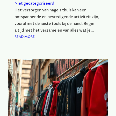
I
Niet gecategoriseerd
S
G
Het verzorgen van nagels thuis kan een
W
ontspannende en bevredigende activiteit zijn,
E
R
vooral met de juiste tools bij de hand. Begin
K
altijd met het verzamelen van alles wat je…
E
:
READ MORE
N
S
M
T
E
A
T
P
G
-
E
V
L
O
N
O
A
R
G
-
E
S
L
T
S
A
T