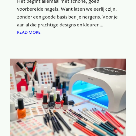
Het begint allemaal met schone, goed
X
voorbereide nagels. Want laten we eerlijk zijn,
E
N
zonder een goede basis ben je nergens. Voor je
H
aan al die prachtige designs en kleuren…
U
:
READ MORE
R
N
E
A
N
G
B
E
I
L
J
V
G
E
A
R
R
Z
A
O
G
R
E
G
P
I
A
N
R
G