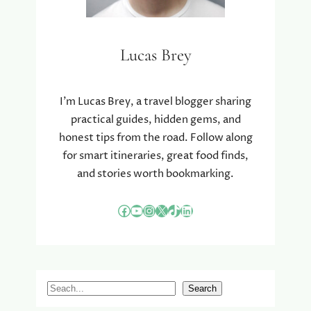
R
E
O
R
M
W
Lucas Brey
H
E
E
R
N
K
N
I’m Lucas Brey, a travel blogger sharing
E
practical guides, hidden gems, and
P
honest tips from the road. Follow along
D
for smart itineraries, great food finds,
E
and stories worth bookmarking.
T
O
E
Facebook
YouTube
Instagram
X
TikTok
LinkedIn
K
O
M
S
T
S
Search
V
e