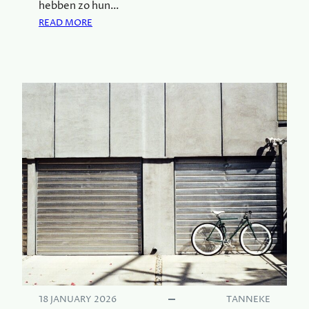
hebben zo hun…
:
READ MORE
V
E
R
Z
E
N
D
Z
A
K
K
E
N
O
F
B
R
I
18 JANUARY 2026
TANNEKE