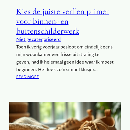
S
O
Kies de juiste verf en primer
R
S
voor binnen- en
T
buitenschilderwerk
I
J
Niet gecategoriseerd
L
Toen ik vorig voorjaar besloot om eindelijk eens
E
mijn woonkamer een frisse uitstraling te
N
M
geven, had ik helemaal geen idee waar ik moest
I
beginnen. Het leek zo’n simpel klusje:…
L
:
READ MORE
I
K
E
I
U
E
V
S
R
D
I
E
E
J
N
U