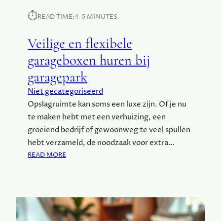
E
V
⏱︎
READ TIME:
4–5 MINUTES
E
N
Veilige en flexibele
B
U
garageboxen huren bij
S
garagepark
D
O
Niet gecategoriseerd
Z
Opslagruimte kan soms een luxe zijn. Of je nu
E
te maken hebt met een verhuizing, een
N
groeiend bedrijf of gewoonweg te veel spullen
:
hebt verzameld, de noodzaak voor extra…
W
A
:
READ MORE
T
V
P
E
A
I
S
L
T
I
H
G