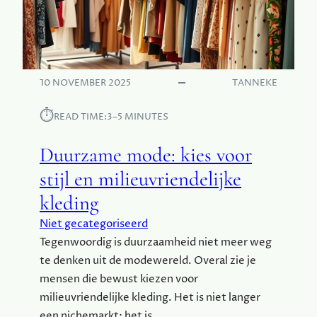
M
S
A
T
I
H
N
U
S
I
10 NOVEMBER 2025
TANNEKE
T
S
R
P
⏱︎
E
READ TIME:
3–5 MINUTES
E
A
R
M
Duurzame mode: kies voor
F
E
stijl en milieuvriendelijke
C
kleding
T
M
Niet gecategoriseerd
E
Tegenwoordig is duurzaamheid niet meer weg
T
te denken uit de modewereld. Overal zie je
D
E
mensen die bewust kiezen voor
Z
milieuvriendelijke kleding. Het is niet langer
E
een nichemarkt; het is…