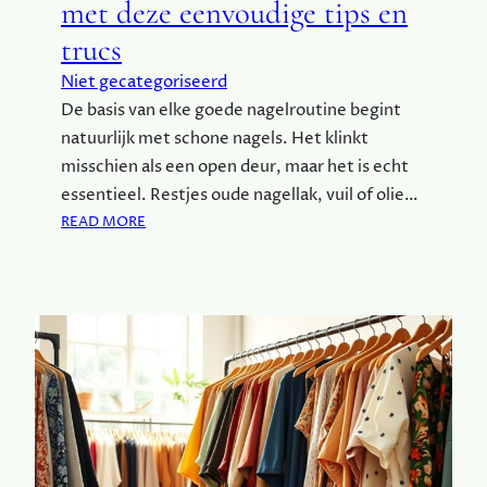
met deze eenvoudige tips en
E
R
trucs
:
V
Niet gecategoriseerd
A
De basis van elke goede nagelroutine begint
N
natuurlijk met schone nagels. Het klinkt
R
E
misschien als een open deur, maar het is echt
B
essentieel. Restjes oude nagellak, vuil of olie…
E
:
READ MORE
L
M
S
A
E
A
R
K
O
J
O
E
T
N
S
A
T
G
O
E
T
L