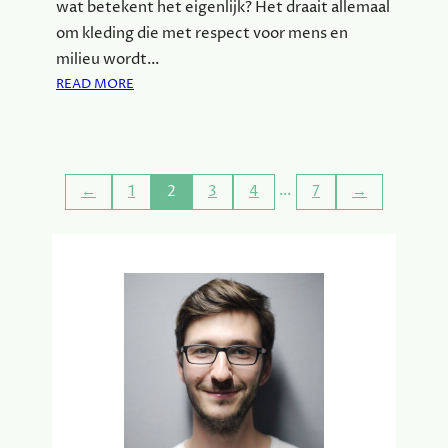
B
wat betekent het eigenlijk? Het draait allemaal
I
om kleding die met respect voor mens en
N
milieu wordt…
N
:
READ MORE
E
D
N
U
-
U
E
R
N
…
←
1
2
3
4
7
→
Z
B
A
U
M
I
E
T
M
E
O
N
D
S
E
C
:
H
W
I
A
L
A
D