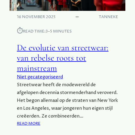
P
I
N
C
A
16 NOVEMBER 2025
TANNEKE
K
A
E
R
⏱︎
R
READ TIME:
3–5 MINUTES
P
S
R
De evolutie van streetwear:
A
C
van rebelse roots tot
H
mainstream
T
I
Niet gecategoriseerd
G
Streetwear heeft de modewereld de
E
afgelopen decennia stormenderhand veroverd.
N
A
Het begon allemaal op de straten van New York
G
en Los Angeles, waar jongeren hun eigen stijl
E
creëerden. Ze combineerden…
L
:
READ MORE
S
D
: