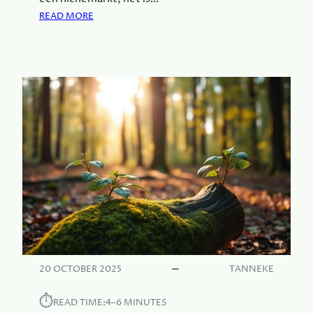
E
:
READ MORE
E
D
N
U
V
U
O
R
U
Z
D
A
I
M
G
E
E
M
T
O
I
D
P
E
S
:
E
K
N
I
T
E
R
20 OCTOBER 2025
TANNEKE
S
U
V
⏱︎
C
READ TIME:
4–6 MINUTES
O