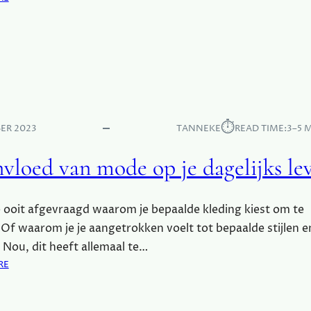
N
D
Z
E
E
S
L
T
E
R
V
I
E
J
N
D
⏱︎
S
ER 2023
TANNEKE
READ TIME:
3–5 
T
S
U
T
nvloed van mode op je dagelijks le
S
I
S
J
E
L
e ooit afgevraagd waarom je bepaalde kleding kiest om te
N
B
G
Of waarom je je aangetrokken voelt tot bepaalde stijlen e
E
R
 Nou, dit heeft allemaal te…
Ï
O
N
:
RE
E
V
D
N
L
E
L
O
I