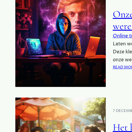
Onze
were
Online t
Laten we
Deze kle
onze we
READ MO
7 DECEMB
Het b