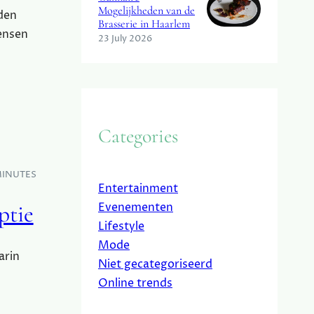
Mogelijkheden van de
den
Brasserie in Haarlem
ensen
23 July 2026
Categories
MINUTES
Entertainment
ptie
Evenementen
Lifestyle
Mode
arin
Niet gecategoriseerd
Online trends