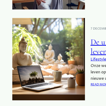
7 DECEMB
De u
leven
Lifestyl
Onze wer
leven op
nieuwe 
READ MO