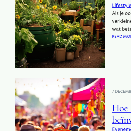
Lifestyl
Als je o
verklein
wat bete
READ MO
7 DECEMB
Hoe 
beïn
Evenem