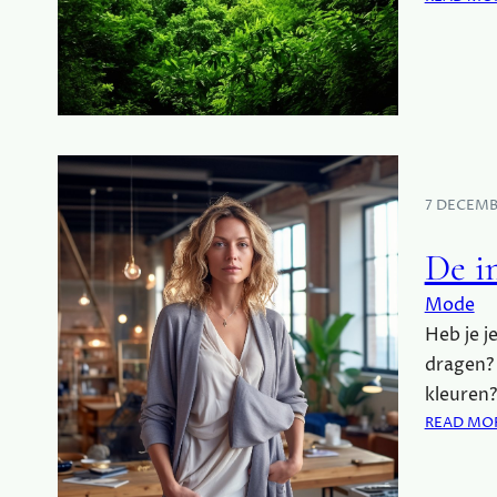
7 DECEMB
De i
Mode
Heb je j
dragen? 
kleuren?
READ MO