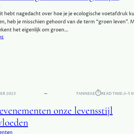
R
e
E
oit hebt nagedacht over hoe je je ecologische voetafdruk k
N
D
en, heb je misschien gehoord van de term “groen leven”. 
S
kent het eigenlijk om groen…
I
:
RE
N
W
L
A
E
T
V
B
E
E
N
T
S
E
S
K
⏱︎
T
ER 2023
TANNEKE
READ TIME:
3–5 
E
I
N
J
evenementen onze levensstijl
T
L
G
vloeden
R
O
enten