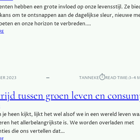
E
ten hebben een grote invloed op onze levensstijl. Ze bie
N
kans om te ontsnappen aan de dagelijkse sleur, nieuwe m
L
E
oeten en onze horizon te verbreden.…
V
:
RE
E
H
N
O
E
E
I
E
G
V
E
E
⏱︎
N
ER 2023
TANNEKE
READ TIME:
3–4 
N
L
E
I
trijd tussen groen leven en consum
M
J
E
K
e
N
?
m je heen kijkt, lijkt het wel alsof we in een wereld leven wa
T
E
en het allerbelangrijkste is. We worden overladen met
N
ties die ons vertellen dat…
O
:
RE