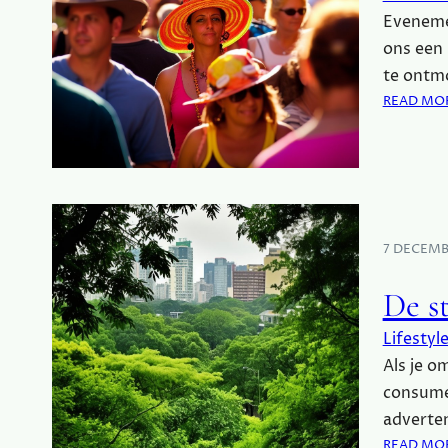
Evenemen
ons een 
te ontm
READ MO
7 DECEMB
De s
Lifestyl
Als je o
consumer
adverten
READ MO