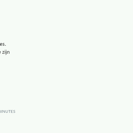
es.
 zijn
MINUTES