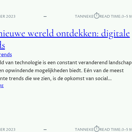
E
T
L
D
⏱︎
I
ER 2023
TANNEKE
READ TIME:
3–5 
A
J
G
K
nieuwe wereld ontdekken: digitale
I
S
N
ds
L
G
E
E
rends
V
N
E
d van technologie is een constant veranderend landschap
V
N
A
en opwindende mogelijkheden biedt. Eén van de meest
N
te trends die we zien, is de opkomst van social…
E
:
RE
E
E
N
E
M
N
O
N
D
I
E
E
⏱︎
R
ER 2023
TANNEKE
READ TIME:
3–5 
U