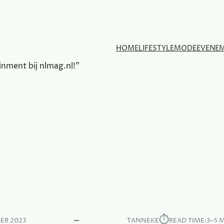
HOME
LIFESTYLE
MODE
EVENE
ainment bij nlmag.nl!"
⏱︎
ER 2023
TANNEKE
READ TIME:
3–5 