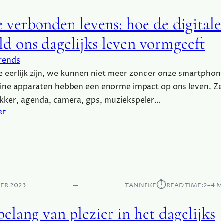
N
W
E
 verbonden levens: hoe de digitale
E
L
W
E
ld ons dagelijks leven vormgeeft
E
V
R
E
rends
E
N
 eerlijk zijn, we kunnen niet meer zonder onze smartphon
L
S
D
ine apparaten hebben een enorme impact op ons leven. Ze
S
O
kker, agenda, camera, gps, muziekspeler…
T
N
:
RE
I
T
O
J
D
N
L
E
Z
K
E
K
V
E
E
⏱︎
N
ER 2023
TANNEKE
READ TIME:
2–4 
R
:
B
D
elang van plezier in het dagelijks
O
I
N