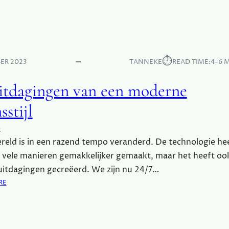
E
E
N
V
D
V
E
E
L
N
N
O
E
E
⏱︎
N
ER 2023
TANNEKE
READ TIME:
4–6 
D
C
V
O
itdagingen van een moderne
A
N
N
sstijl
S
M
U
O
e
M
D
P
eld is in een razend tempo veranderd. De technologie he
E
T
 vele manieren gemakkelijker gemaakt, maar het heeft oo
O
I
P
uitdagingen gecreëerd. We zijn nu 24/7…
E
J
:
RE
E
D
D
E
A
U
G
I