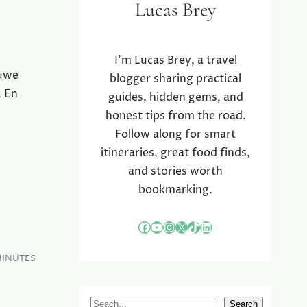
Lucas Brey
I’m Lucas Brey, a travel
euwe
blogger sharing practical
. En
guides, hidden gems, and
honest tips from the road.
Follow along for smart
itineraries, great food finds,
and stories worth
bookmarking.
Facebook
YouTube
Instagram
X
TikTok
LinkedIn
MINUTES
S
Search