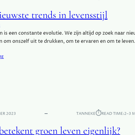
euwste trends in levensstijl
e
n is een constante evolutie. We zijn altijd op zoek naar ni
 om onszelf uit te drukken, om te ervaren en om te leven
:
RE
D
E
N
I
E
U
W
S
⏱︎
ER 2023
TANNEKE
READ TIME:
2–3 
T
E
betekent groen leven eigenlijk?
T