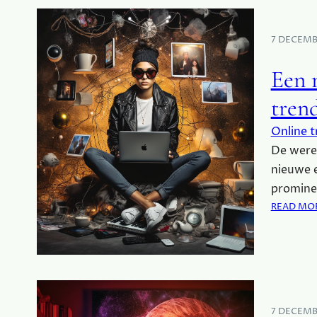
7 DECEMB
Een 
tren
Online t
De werel
nieuwe 
prominen
READ MO
7 DECEMB