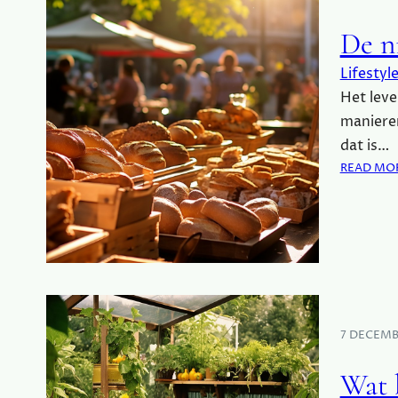
De ni
Lifestyl
Het leve
manieren
dat is…
READ MO
7 DECEMB
Wat 