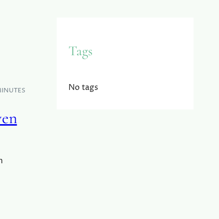
Tags
No tags
MINUTES
ven
n