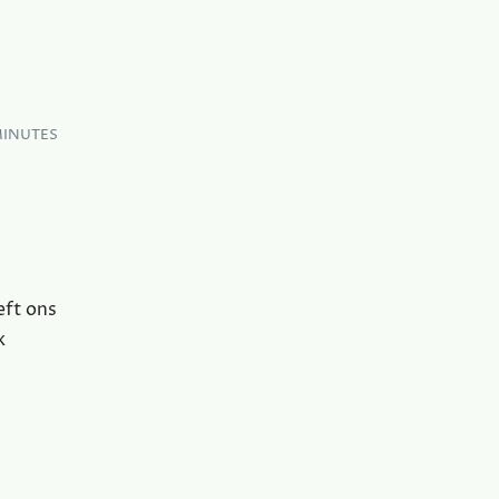
MINUTES
eft ons
k