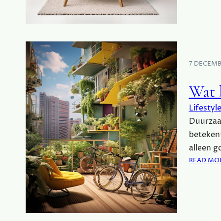
7 DECEMB
Wat 
Lifestyl
Duurzaam
betekent
alleen g
READ MO