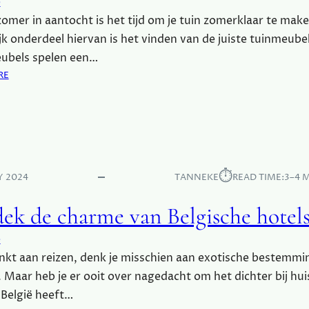
e
R
M
omer in aantocht is het tijd om je tuin zomerklaar te mak
E
jk onderdeel hiervan is het vinden van de juiste tuinmeube
V
ubels spelen een…
A
:
RE
N
H
P
E
V
T
C
B
V
E
L
L
O
⏱︎
Y 2024
TANNEKE
READ TIME:
3–4 
A
E
N
R
ek de charme van Belgische hotel
G
E
V
N
e
A
enkt aan reizen, denk je misschien aan exotische bestemm
N
D
 Maar heb je er ooit over nagedacht om het dichter bij hui
E
België heeft…
J