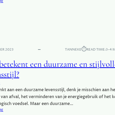
:
RE
U
O
I
N
S
T
T
D
E
E
L
K
O
D
U
E
⏱︎
N
ER 2023
TANNEKE
READ TIME:
3–4 
C
G
H
E
betekent een duurzame en stijlvoll
A
S
R
E
sstijl?
M
T
E
V
e
V
O
enkt aan een duurzame levensstijl, denk je misschien aan he
A
O
 van afval, het verminderen van je energiegebruik of het 
N
R
B
logisch voedsel. Maar een duurzame…
J
E
:
RE
E
L