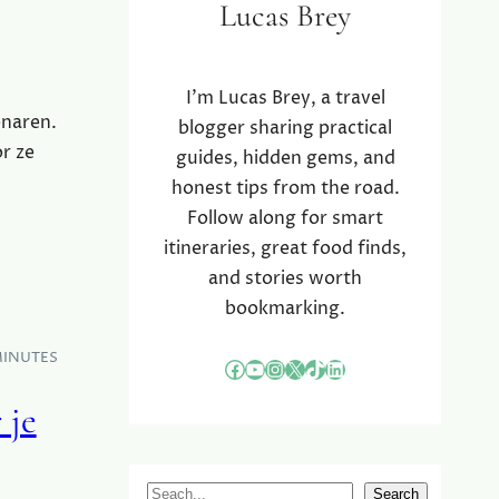
Lucas Brey
I’m Lucas Brey, a travel
enaren.
blogger sharing practical
r ze
guides, hidden gems, and
honest tips from the road.
Follow along for smart
itineraries, great food finds,
and stories worth
bookmarking.
MINUTES
Facebook
YouTube
Instagram
X
TikTok
LinkedIn
 je
S
Search