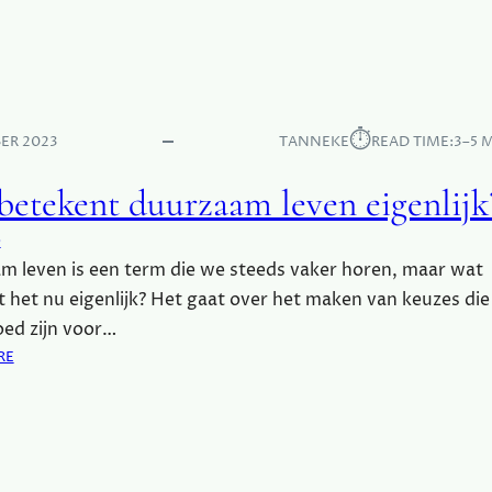
W
T
G
A
U
I
T
I
S
B
N
C
E
H
T
⏱︎
E
ER 2023
TANNEKE
READ TIME:
3–5 
E
H
K
O
betekent duurzaam leven eigenlijk
E
T
N
E
e
T
L
 leven is een term die we steeds vaker horen, maar wat
E
S
E
 het nu eigenlijk? Het gaat over het maken van keuzes die
N
oed zijn voor…
D
:
RE
U
W
U
A
R
T
Z
B
A
E
M