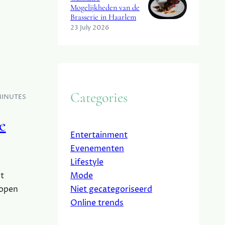
Mogelijkheden van de
Brasserie in Haarlem
23 July 2026
Categories
MINUTES
e
Entertainment
Evenementen
Lifestyle
t
Mode
kopen
Niet gecategoriseerd
Online trends