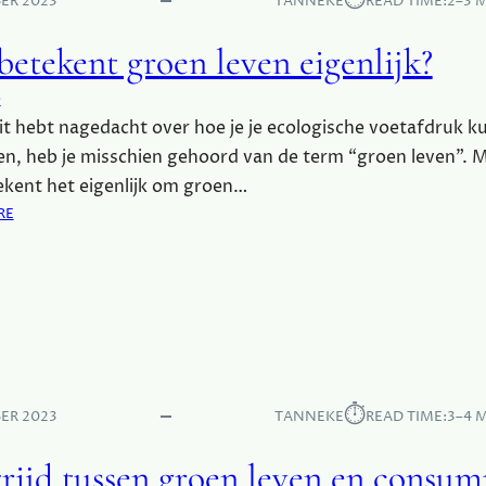
⏱︎
ER 2023
TANNEKE
READ TIME:
2–3 
T
T
G
I
E
E
betekent groen leven eigenlijk?
J
T
N
L
R
L
e
?
E
I
oit hebt nagedacht over hoe je je ecologische voetafdruk k
N
J
D
en, heb je misschien gehoord van de term “groen leven”. 
K
S
kent het eigenlijk om groen…
?
I
:
RE
N
W
L
A
E
T
V
B
E
E
N
T
S
E
S
K
⏱︎
T
ER 2023
TANNEKE
READ TIME:
3–4 
E
I
N
J
trijd tussen groen leven en consum
T