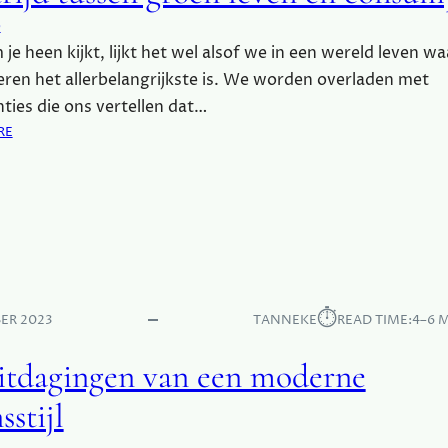
L
G
e
R
m je heen kijkt, lijkt het wel alsof we in een wereld leven wa
O
E
en het allerbelangrijkste is. We worden overladen met
N
ties die ons vertellen dat…
L
:
RE
E
D
V
E
E
S
N
T
E
R
I
I
G
J
E
D
⏱︎
N
ER 2023
TANNEKE
READ TIME:
4–6 
T
L
U
I
itdagingen van een moderne
S
J
S
sstijl
K
E
?
N