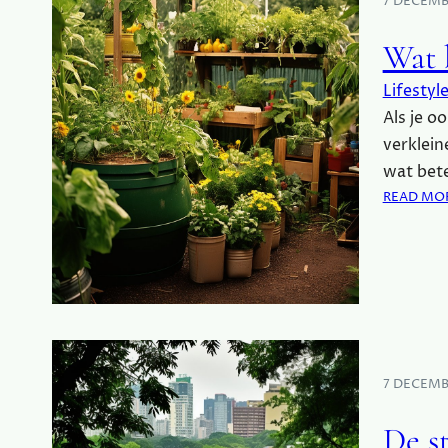
7 DECEMB
Wat 
Lifestyl
Als je o
verklein
wat bete
READ MO
7 DECEMB
De s