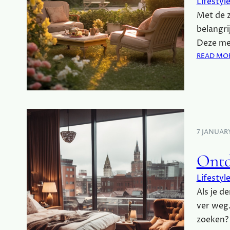
Lifestyl
Met de z
belangri
Deze me
READ MO
7 JANUAR
Ontd
Lifestyl
Als je d
ver weg.
zoeken? 