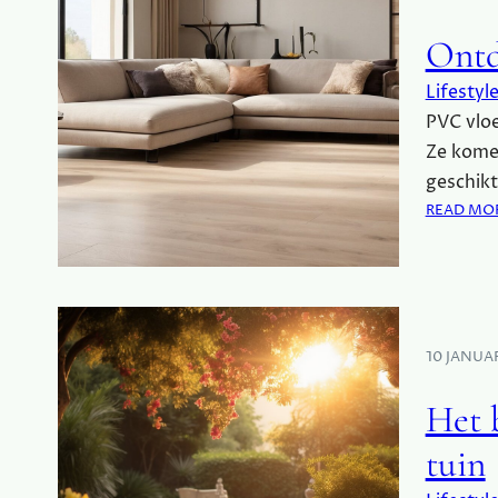
Ontd
Lifestyl
PVC vloe
Ze kome
geschikt 
READ MO
10 JANUA
Het b
tuin