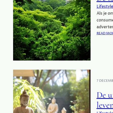
Lifestyl
Als je o
consumer
adverten
READ MO
7 DECEMB
De u
leven