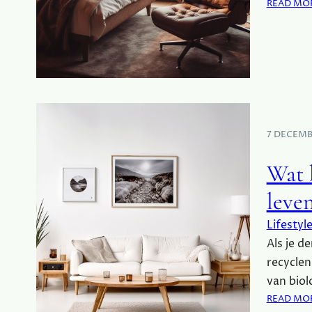
READ MO
7 DECEMB
Wat 
leven
Lifestyl
Als je d
recyclen
van bio
READ MO