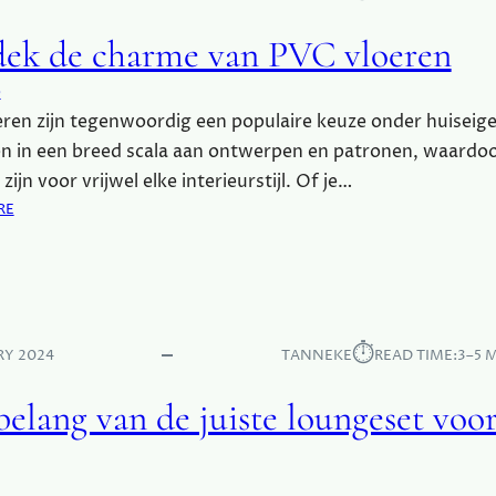
ek de charme van PVC vloeren
e
ren zijn tegenwoordig een populaire keuze onder huiseig
n in een breed scala aan ontwerpen en patronen, waardoo
zijn voor vrijwel elke interieurstijl. Of je…
:
RE
O
N
T
D
E
⏱︎
K
RY 2024
TANNEKE
READ TIME:
3–5 
D
E
elang van de juiste loungeset voor
C
H
A