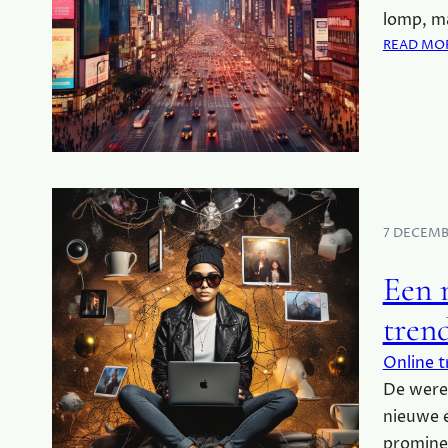
lomp, m
READ MO
7 DECEMB
Een 
tren
Online t
De werel
nieuwe 
prominen