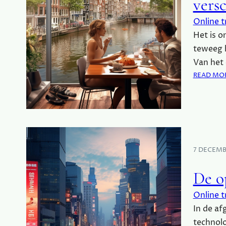
vers
Online t
Het is o
teweeg h
Van het
READ MO
7 DECEMB
De o
Online t
In de af
technolo