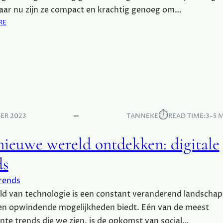
D
N
aar nu zijn ze compact en krachtig genoeg om…
I
V
:
RE
G
A
D
I
N
E
T
K
O
A
L
P
A
A
K
L
N
O
:
T
M
E
E
S
⏱︎
E
ER 2023
TANNEKE
READ TIME:
3–5 
N
T
N
S
V
S
nieuwe wereld ontdekken: digitale
E
A
N
R
N
E
ds
V
D
L
I
I
L
rends
C
G
E
d van technologie is een constant veranderend landschap
E
I
V
en opwindende mogelijkheden biedt. Eén van de meest
T
E
A
te trends die we zien, is de opkomst van social…
R