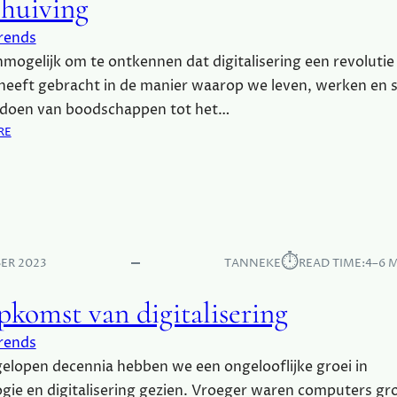
chuiving
S
rends
T
E
nmogelijk om te ontkennen dat digitalisering een revolutie
N
eeft gebracht in de manier waarop we leven, werken en s
T
 doen van boodschappen tot het…
E
:
RE
N
V
D
A
E
N
T
A
O
N
E
A
K
⏱︎
ER 2023
TANNEKE
READ TIME:
4–6 
L
O
O
M
pkomst van digitalisering
O
S
G
T
rends
T
Z
gelopen decennia hebben we een ongelooflijke groei in
O
I
T
gie en digitalisering gezien. Vroeger waren computers gr
J