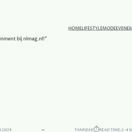
HOME
LIFESTYLE
MODE
EVENE
ainment bij nlmag.nl!"
⏱︎
 2024
TANNEKE
READ TIME:
2–4 