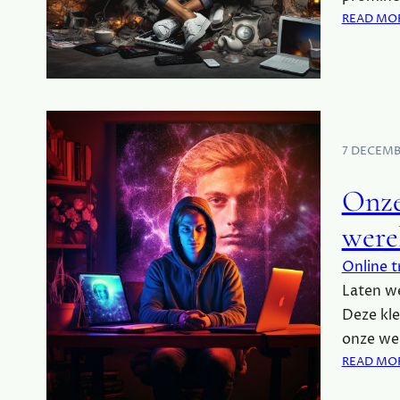
READ MO
7 DECEMB
Onze
were
Online t
Laten we
Deze kle
onze we
READ MO