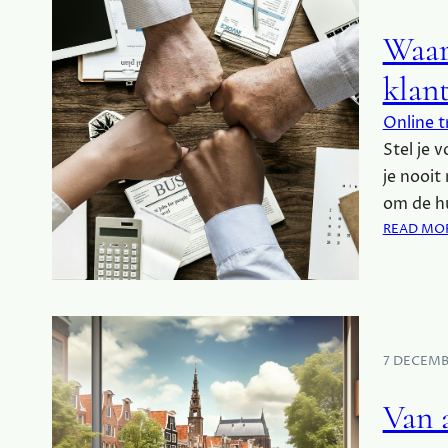
Waar
klan
Online t
Stel je 
je nooit
om de hu
READ MO
7 DECEMB
Van a