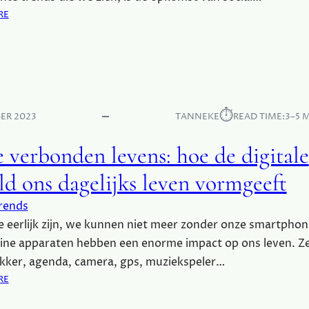
L
:
RE
S
I
E
C
S
E
H
E
N
U
R
N
I
I
I
V
N
E
I
⏱︎
G
ER 2023
TANNEKE
READ TIME:
3–5 
U
N
W
G
 verbonden levens: hoe de digitale
E
W
ld ons dagelijks leven vormgeeft
E
R
rends
E
 eerlijk zijn, we kunnen niet meer zonder onze smartphon
L
D
ine apparaten hebben een enorme impact op ons leven. Ze
O
kker, agenda, camera, gps, muziekspeler…
N
:
RE
T
O
D
N