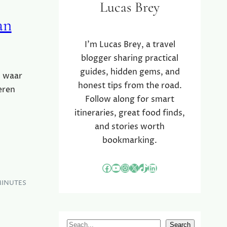
Lucas Brey
an
I’m Lucas Brey, a travel
blogger sharing practical
guides, hidden gems, and
, waar
honest tips from the road.
eren
Follow along for smart
itineraries, great food finds,
and stories worth
bookmarking.
Facebook
YouTube
Instagram
X
TikTok
LinkedIn
MINUTES
S
Search