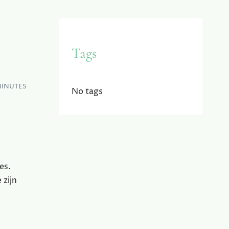
Tags
MINUTES
No tags
es.
 zijn