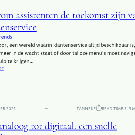
om assistenten de toekomst zijn v
tenservice
rends
voor, een wereld waarin klantenservice altijd beschikbaar is
 meer in de wacht staat of door talloze menu’s moet navig
lp te krijgen…
:
RE
W
A
A
R
O
⏱︎
M
ER 2023
TANNEKE
READ TIME:
3–5 
A
S
naloog tot digitaal: een snelle
S
I