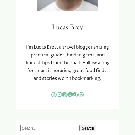
R
F
E
N
Lucas Brey
P
R
I
I’m Lucas Brey, a travel blogger sharing
M
practical guides, hidden gems, and
E
honest tips from the road. Follow along
R
V
for smart itineraries, great food finds,
O
and stories worth bookmarking.
O
R
Facebook
YouTube
Instagram
X
TikTok
LinkedIn
B
I
N
N
E
S
Search
N