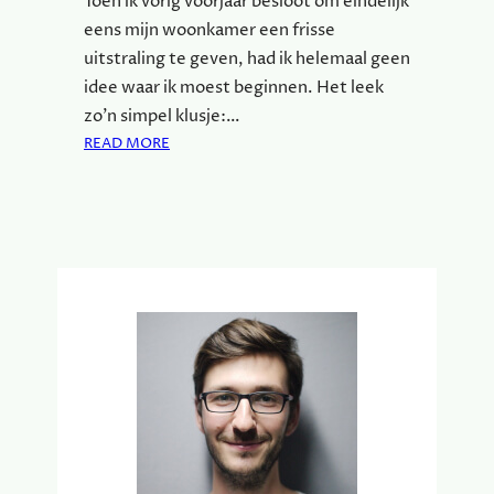
Toen ik vorig voorjaar besloot om eindelijk
eens mijn woonkamer een frisse
uitstraling te geven, had ik helemaal geen
idee waar ik moest beginnen. Het leek
zo’n simpel klusje:…
:
READ MORE
K
I
E
S
D
E
J
U
I
S
T
E
V
E