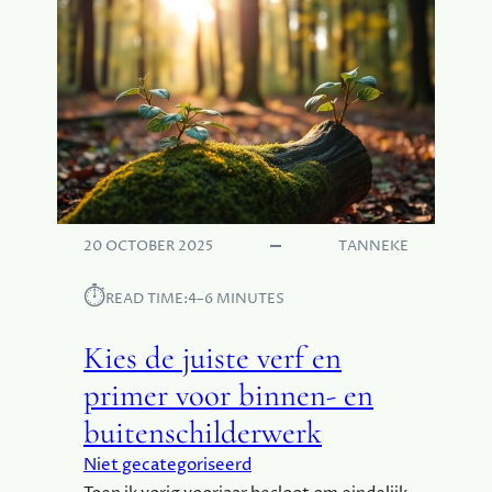
20 OCTOBER 2025
TANNEKE
⏱︎
READ TIME:
4–6 MINUTES
Kies de juiste verf en
primer voor binnen- en
buitenschilderwerk
Niet gecategoriseerd