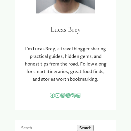
Lucas Brey
I’m Lucas Brey, a travel blogger sharing
practical guides, hidden gems, and
honest tips from the road. Follow along
for smart itineraries, great food finds,
and stories worth bookmarking.
Facebook
YouTube
Instagram
X
TikTok
LinkedIn
S
Search