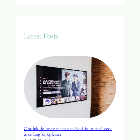
e
a
r
c
Latest Posts
h
Ontdek de beste series van Netflix in 2026 voor
urenlang kijkplezier