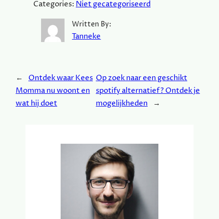
Categories:
Niet gecategoriseerd
Written By:
Tanneke
←
Ontdek waar Kees
Op zoek naar een geschikt
Momma nu woont en
spotify alternatief? Ontdek je
wat hij doet
mogelijkheden
→